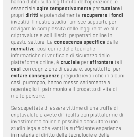
hanno dubbi sulla legittimità dell’operazione, è
essenziale
agire tempestivamente
per
tutelare
i
propri
diritti
e potenzialmente
recuperare
i
fondi
investiti. Il nostro studio fornisce supporto per
navigare le complessità delle leggi relative alle
criptovalute e agli illeciti perpetrati online in
questo settore. La
conoscenza specifica
delle
normative
, così come delle tecniche
informatiche di verifica e di sicurezza delle
piattaforme online, è
cruciale
per
affrontare
tali
casi
con cognizione di causa e, soprattutto, per
evitare
conseguenze
pregiudizievoli che in alcuni
casi, purtroppo, hanno messo seriamente a
repentaglio il patrimonio e il progetto di vita di
molte persone.
Se sospettate di essere vittime di una truffa di
criptovalute o avete difficoltà con piattaforme di
investimento online è possibile consultare uno
studio legale che vanti la sufficiente esperienza
in materia di diritto delle tecnologie e delle