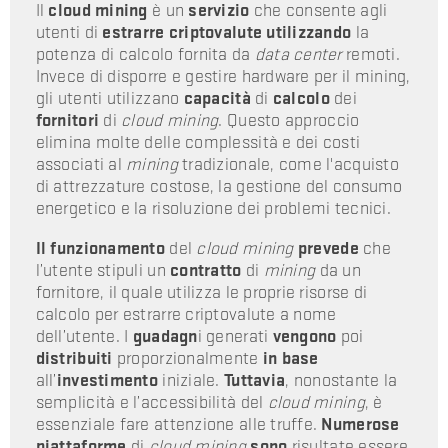
Il
cloud mining
è un
servizio
che consente agli
utenti di
estrarre criptovalute utilizzando
la
potenza di calcolo fornita da
data center
remoti.
Invece di disporre e gestire hardware per il mining,
gli utenti utilizzano
capacità
di
calcolo
dei
fornitori
di
cloud mining
. Questo approccio
elimina molte delle complessità e dei costi
associati al
mining
tradizionale, come l'acquisto
di attrezzature costose, la gestione del consumo
energetico e la risoluzione dei problemi tecnici.
Il funzionamento
del
cloud mining
prevede
che
l’utente stipuli un
contratto
di
mining
da un
fornitore, il quale utilizza le proprie risorse di
calcolo per estrarre criptovalute a nome
dell’utente. I
guadagn
i generati
vengono
poi
distribuiti
proporzionalmente
in base
all’
investimento
iniziale.
Tuttavia
, nonostante la
semplicità e l’accessibilità del
cloud mining
, è
essenziale fare attenzione alle truffe.
Numerose
piattaforme
di
cloud mining
sono
risultate essere