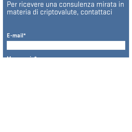
Per ricevere una consulenza mirata in
materia di criptovalute, contattaci
E-mail
Messaggio
Inviando confermo il consenso al trattamento dei dati personali che ho
inserito nel modulo disciplinato dalla
Privacy Policy
Confermo di aver letto e accettato la
Privacy Policy