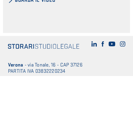
GUARDA IL VIDEO
Verona
-
via Tonale, 16 - CAP 37126
PARTITA IVA 03832220234
T
+39 045 8948362
-
F
+39 045 9235363
E-mail
studio@storaristudiolegale.it
Mappa del sito
Privacy Policy
Cookie Policy
Sito e contenuti di proprietà dell’avvocato Alessio Storari. Tutti i
contenuti riservati. Riproduzione vietata.