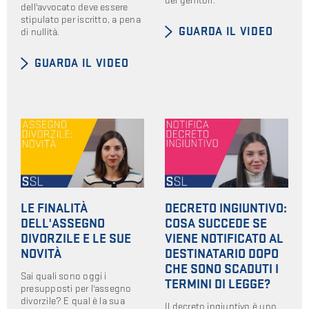
dei genitori.
dell'avvocato deve essere
stipulato per iscritto, a pena
GUARDA IL VIDEO
di nullità.
GUARDA IL VIDEO
LE FINALITÀ
DECRETO INGIUNTIVO:
DELL'ASSEGNO
COSA SUCCEDE SE
DIVORZILE E LE SUE
VIENE NOTIFICATO AL
NOVITÀ
DESTINATARIO DOPO
CHE SONO SCADUTI I
Sai quali sono oggi i
TERMINI DI LEGGE?
presupposti per l'assegno
divorzile? E qual è la sua
Il decreto ingiuntivo è uno