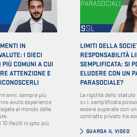
IMENTI IN
LIMITI DELLA SOCIE
ALUTE: I DIECI
RESPONSABILITÀ LI
I PIÙ COMUNI A CUI
SEMPLIFICATA: SI 
RE ATTENZIONE E
ELUDERE CON UN P
ICONOSCERLI
PARASOCIALE?
imi anni, sempre più
Le rigidità dello statuto
anno avuto esperienze
s.r.l. semplificata poss
legate al mondo delle
essere superate con un
ute.
contratto privato tra so
10 illeciti crypto più
GUARDA IL VIDEO