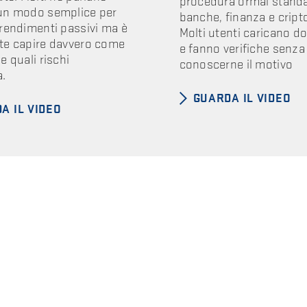
procedura ormai standa
un modo semplice per
banche, finanza e cript
rendimenti passivi ma è
Molti utenti caricano 
te capire davvero come
e fanno verifiche senza
e quali rischi
conoscerne il motivo
.
GUARDA IL VIDEO
A IL VIDEO