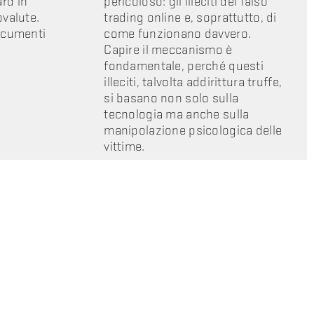
rd in
pericoloso: gli illeciti del falso
ovalute.
trading online e, soprattutto, di
documenti
come funzionano davvero.
Capire il meccanismo è
fondamentale, perché questi
illeciti, talvolta addirittura truffe,
si basano non solo sulla
tecnologia ma anche sulla
manipolazione psicologica delle
vittime.
GUARDA IL VIDEO