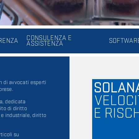
CONSULENZA E
RENZA
SOFTWAR
ASSISTENZA
 di avvocati esperti
prese.
ta, dedicata
to di diritto
 industriale, diritto
ticoli su