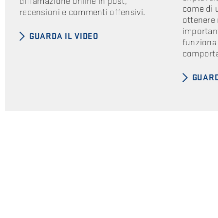
diffamazione online in post,
come di 
recensioni e commenti offensivi.
ottenere 
importan
GUARDA IL VIDEO
funziona 
comporta
GUARD