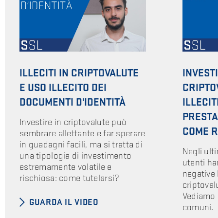
ILLECITI IN CRIPTOVALUTE
INVEST
E USO ILLECITO DEI
CRIPTOV
DOCUMENTI D'IDENTITÀ
ILLECIT
PRESTA
Investire in criptovalute può
COME R
sembrare allettante e far sperare
in guadagni facili, ma si tratta di
Negli ult
una tipologia di investimento
utenti h
estremamente volatile e
negative 
rischiosa: come tutelarsi?
criptoval
Vediamo i 
GUARDA IL VIDEO
comuni.