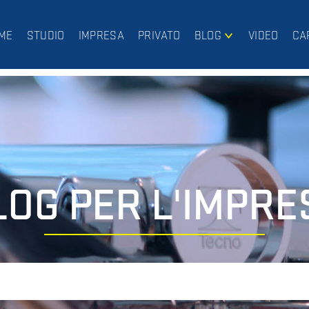
ME
STUDIO
IMPRESA
PRIVATO
BLOG
VIDEO
CA
IMPRESA
PRIVATO
LOG PER L'IMPRE