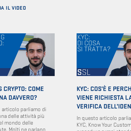
A IL VIDEO
G CRYPTO: COME
KYC: COS’È E PERC
NA DAVVERO?
VIENE RICHIESTA L
VERIFICA DELL’IDEN
 articolo parliamo di
na delle attività più
In questo articolo parli
el mondo delle
KYC, Know Your Custom
ute. Molti ne parlano