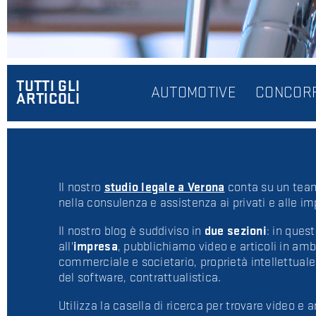
TUTTI GLI
AUTOMOTIVE
CONCOR
ARTICOLI
Il nostro
studio legale a Verona
conta su un team
nella consulenza e assistenza ai privati e alle im
Il nostro blog è suddiviso in
due sezioni
: in ques
all'
impresa
, pubblichiamo video e articoli in ambi
commerciale e societario, proprietà intellettuale e
del software, contrattualistica.
Utilizza la casella di ricerca per trovare video e ar