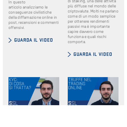
di staking, una delle attività
In questo
più diffuse nel mondo delle
articolo analizziamo le
criptovalute. Molti ne parlano
conseguenze civilistiche
come di un modo semplice
della diffamazione online in
per ottenere rendimenti
post, recensioni e commenti
passivi ma è importante
offensivi.
capire davvero come
funziona e quali rischi
GUARDA IL VIDEO
comporta.
GUARDA IL VIDEO
KYC: COS’È E PERCHÉ
LE TRUFFE DEL FALSO
VIENE RICHIESTA LA
TRADING ONLINE:
VERIFICA
COME FUNZIONANO?