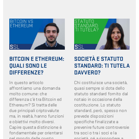
BITCOIN E ETHEREUM:
SOCIETÀ E STATUTO
QUALI SONO LE
STANDARD: TI TUTELA
DIFFERENZE?
DAVVERO?
In questo articolo
Chi costituisce una società,
affrontiamo una domanda
quasi sempre si dota dello
molto comune: che
statuto standard fornito dal
differenza c’è tra Bitcoin ed
notaio in occasione della
Ethereum? Si tratta delle
costituzione. Lo statuto
due principali criptovalute
standard, però, spesso non
ma, in realtà, hanno funzioni
prevede disposizioni
e obiettivi molto diversi.
specifiche finalizzate a
Capire questa distinzione è
prevenire future controversie
fondamentale per orientarsi
tra soci o tra i soci e la
nel mondo delle crypto.
società, né a rispondere a