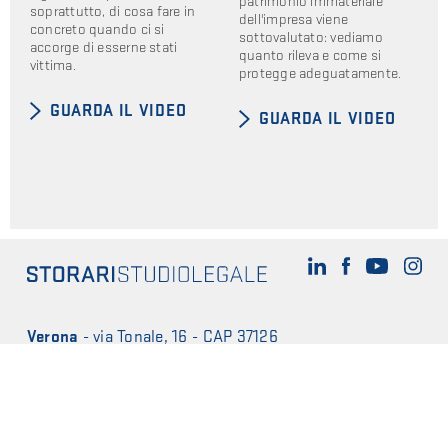
patrimonio immateriale
soprattutto, di cosa fare in
dell'impresa viene
concreto quando ci si
sottovalutato: vediamo
accorge di esserne stati
quanto rileva e come si
vittima.
protegge adeguatamente.
GUARDA IL VIDEO
GUARDA IL VIDEO
Verona
-
via Tonale, 16 - CAP 37126
PARTITA IVA 03832220234
T
+39 045 8948362
-
F
+39 045 9235363
E-mail
studio@storaristudiolegale.it