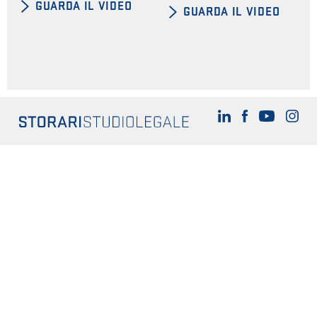
GUARDA IL VIDEO
GUARDA IL VIDEO
Verona
-
via Tonale, 16 - CAP 37126
PARTITA IVA 03832220234
T
+39 045 8948362
-
F
+39 045 9235363
E-mail
studio@storaristudiolegale.it
Mappa del sito
Privacy Policy
Cookie Policy
Sito e contenuti di proprietà dell’avvocato Alessio Storari. Tutti i
contenuti riservati. Riproduzione vietata.