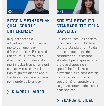
BITCOIN E ETHEREUM:
SOCIETÀ E STATUTO
QUALI SONO LE
STANDARD: TI TUTELA
DIFFERENZE?
DAVVERO?
In questo articolo
Chi costituisce una società,
affrontiamo una domanda
quasi sempre si dota dello
molto comune: che
statuto standard fornito dal
differenza c’è tra Bitcoin ed
notaio in occasione della
Ethereum? Si tratta delle
costituzione. Lo statuto
due principali criptovalute
standard, però, spesso non
ma, in realtà, hanno funzioni
prevede disposizioni
e obiettivi molto diversi.
specifiche finalizzate a
Capire questa distinzione è
prevenire future controversie
fondamentale per orientarsi
tra soci o tra i soci e la
nel mondo delle crypto.
società, né a rispondere a
esigenze concrete dei soci e
della società.
GUARDA IL VIDEO
GUARDA IL VIDEO