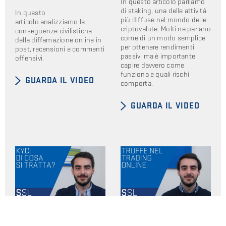
In questo articolo parliamo
di staking, una delle attività
In questo
più diffuse nel mondo delle
articolo analizziamo le
criptovalute. Molti ne parlano
conseguenze civilistiche
come di un modo semplice
della diffamazione online in
per ottenere rendimenti
post, recensioni e commenti
passivi ma è importante
offensivi.
capire davvero come
funziona e quali rischi
GUARDA IL VIDEO
comporta.
GUARDA IL VIDEO
KYC: COS’È E PERCHÉ
LE TRUFFE DEL FALSO
VIENE RICHIESTA LA
TRADING ONLINE: